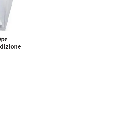
0pz
dizione