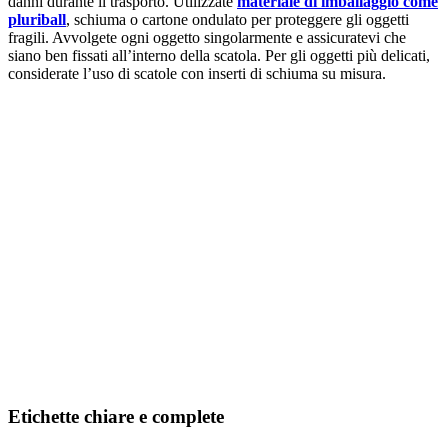
danni durante il trasporto. Utilizzate
materiale di imballaggio come
pluriball
, schiuma o cartone ondulato per proteggere gli oggetti
fragili. Avvolgete ogni oggetto singolarmente e assicuratevi che
siano ben fissati all’interno della scatola. Per gli oggetti più delicati,
considerate l’uso di scatole con inserti di schiuma su misura.
Etichette chiare e complete