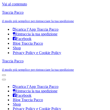
Vai al contenuto
Traccia Pacco
il modo più semplice per rintracciare la tua spedizione
Scarica l’App Traccia Pacco
Rintraccia la tua spedizione
Facebook
Blog Traccia Pacco
Shop
Privacy Policy e Cookie Policy
Traccia Pacco
il modo più semplice per rintracciare la tua spedizione
Menu
di
Menu
navigazione
di
Scarica l’App Traccia Pacco
navigazione
Rintraccia la tua spedizione
Facebook
Blog Traccia Pacco
Shop
Privacy Policy e Cookie Policy